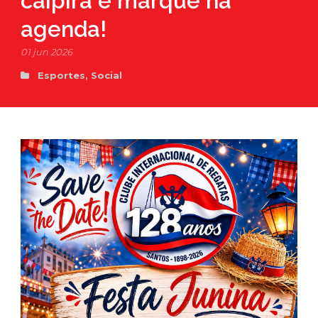
caipira e marque na
agenda!
01 jun 2026
Esportes
,
Social