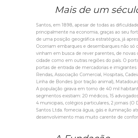
Mais de um sécu
Santos, em 1898, apesar de todas as dificuldad
principalmente na economia, graças ao seu for
de uma posição geográfica estratégica, já ap
Ocorriam embarques e desembarques não só de
vinham em busca de rever parentes, de novas 
cidade como em outras regiões do país. O port
portas de entrada de mercadorias e imigrantes
Rendas, Associação Comercial, Hospitais, Cadeia
Linha de Bondes (por tração animal), Matadour
A população girava em torno de 40 mil habitante
segmentos existiam: 20 médicos, 15 advogados, 1
4 municipais, colégios particulares, 2 jornais (O 
Santos Ltda. fornecia água, gás e iluminação 
desenvolvimento mas muito carente de confort