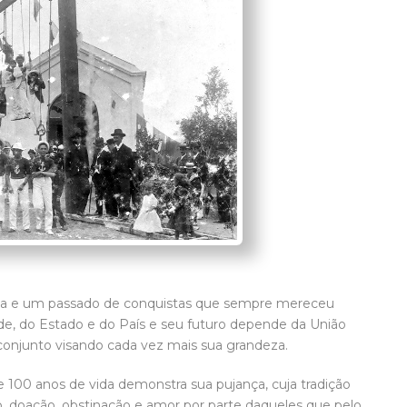
ória e um passado de conquistas que sempre mereceu
de, do Estado e do País e seu futuro depende da União
 conjunto visando cada vez mais sua grandeza.
e 100 anos de vida demonstra sua pujança, cuja tradição
ão, doação, obstinação e amor por parte daqueles que pelo