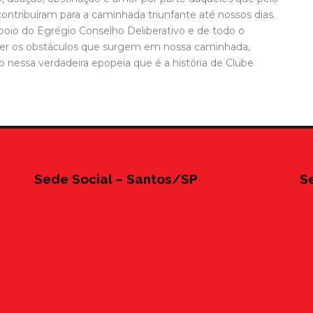
ntribuíram para a caminhada triunfante até nossos dias.
oio do Egrégio Conselho Deliberativo e de todo o
cer os obstáculos que surgem em nossa caminhada,
 nessa verdadeira epopeia que é a história de Clube
Sede Social – Santos/SP
S