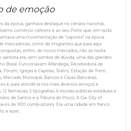
lo de emoção
es da época, ganhava destaque no cenário nacional,
tíssimo comércio cafeeiro e ao seu Porto que, em razão
resentava uma movimentação de “vapores” na época.
 mercadorias, como de imigrantes que para aqui
conquistas, enfim, de novos mercados, não só nesta
o santista era, sem sombra de dúvida, uma das grandes
 no Brasil. Funcionavam Alfândega, Recebedoria de
, Fórum, Igrejas e Capelas, Teatro, Estação de Trem,
o, Mercado Municipal, Bancos e Casas Bancárias.
s e, para atendê-la nos mais diversos serviços e
2 farmácias, 5 tipografias, 6 escolas públicas estaduais e
Diário de Santos e a Tribuna do Povo). A Cia. City of
através de 900 combustores. Era uma cidade em franco
o e lazer.