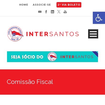
HOME
ASSOCIE-SE
2ª VIA BOLETO
Abrir 
Comissão Fiscal