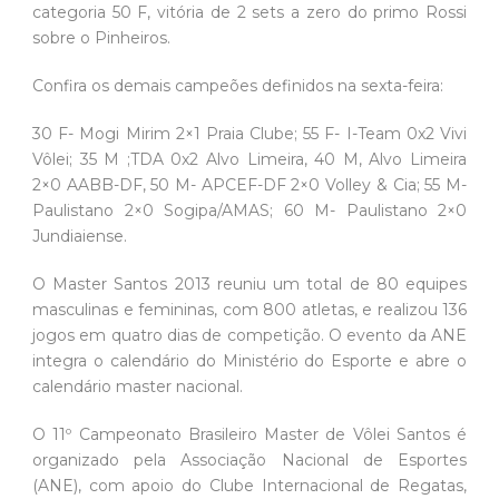
categoria 50 F, vitória de 2 sets a zero do primo Rossi
sobre o Pinheiros.
Confira os demais campeões definidos na sexta-feira:
30 F- Mogi Mirim 2×1 Praia Clube; 55 F- I-Team 0x2 Vivi
Vôlei; 35 M ;TDA 0x2 Alvo Limeira, 40 M, Alvo Limeira
2×0 AABB-DF, 50 M- APCEF-DF 2×0 Volley & Cia; 55 M-
Paulistano 2×0 Sogipa/AMAS; 60 M- Paulistano 2×0
Jundiaiense.
O Master Santos 2013 reuniu um total de 80 equipes
masculinas e femininas, com 800 atletas, e realizou 136
jogos em quatro dias de competição. O evento da ANE
integra o calendário do Ministério do Esporte e abre o
calendário master nacional.
O 11º Campeonato Brasileiro Master de Vôlei Santos é
organizado pela Associação Nacional de Esportes
(ANE), com apoio do Clube Internacional de Regatas,