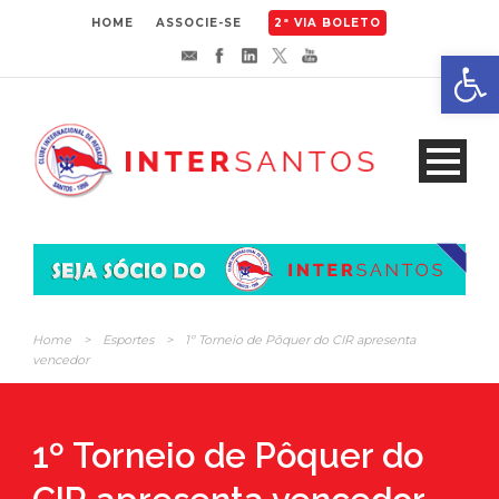
HOME
ASSOCIE-SE
2ª VIA BOLETO
Abrir 
Home
>
Esportes
>
1º Torneio de Pôquer do CIR apresenta
vencedor
1º Torneio de Pôquer do