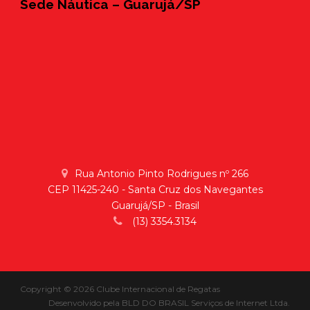
Sede Náutica – Guarujá/SP
Rua Antonio Pinto Rodrigues nº 266
CEP 11425-240 - Santa Cruz dos Navegantes
Guarujá/SP - Brasil
(13) 3354.3134
Copyright © 2026 Clube Internacional de Regatas
Desenvolvido pela
BLD DO BRASIL Serviços de Internet Ltda.