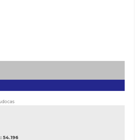
judocas
 54.196