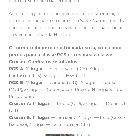
cada classe no fim da temporada.
Após a chegada do último veleiro, a confraternização
entre os participantes ocorreu na Sede Náutica do CIR,
com a tradicional macarronada da Dona Lúcia e música
ao vivo com a banda Na Duo.
O formato do percurso foi barla-sota, com cinco
pernas para a classe RGS e três para a classe
Cruiser. Confira os resultados:
RGS-A: 1º lugar —
Sabaia Sabai (ICS), 2º lugar —
Fantasma (ICS), 3º lugar — H3+ (CIR)
RGS-B: 1º lugar —
Candão (CIR), 2º lugar — Fodox
(MCP), 3º lugar — Cooperação (Projeto Navega SP de
Praia Grande)
Cruiser A: 1º lugar —
Totora (CIR), 2º lugar — Dreams II
(CIR)
Cruiser B: 1º lugar —
Lambarú, 2º lugar — Éolo (Cusco
Baldoso), 3º lugar — Tatú Bolinha (CIR).