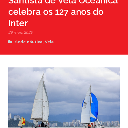
Santista de Vela Oceânica
celebra os 127 anos do
Inter
29 maio 2025
Sede náutica
,
Vela