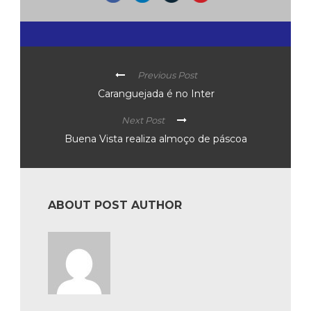
Previous Post
Caranguejada é no Inter
Next Post
Buena Vista realiza almoço de páscoa
ABOUT POST AUTHOR