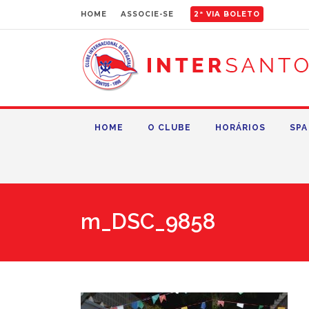
HOME
ASSOCIE-SE
2ª VIA BOLETO
HOME
O CLUBE
HORÁRIOS
SPA
m_DSC_9858