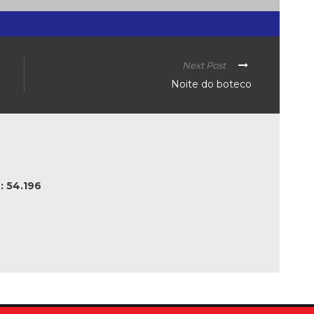
Next Post
Noite do boteco
 54.196