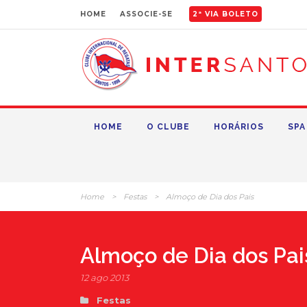
HOME
ASSOCIE-SE
2ª VIA BOLETO
HOME
O CLUBE
HORÁRIOS
SPA
Home
>
Festas
>
Almoço de Dia dos Pais
Almoço de Dia dos Pai
12 ago 2013
Festas