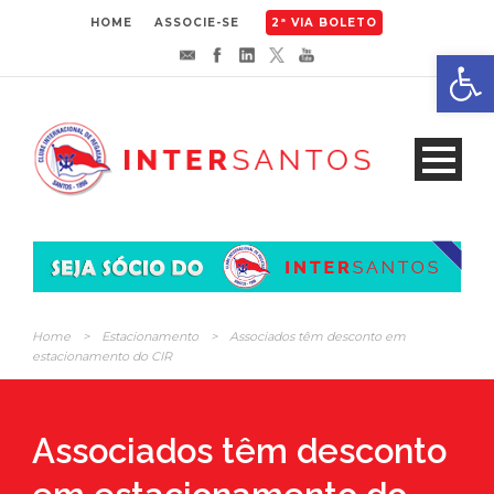
HOME
ASSOCIE-SE
2ª VIA BOLETO
Abrir 
Home
>
Estacionamento
>
Associados têm desconto em
estacionamento do CIR
Associados têm desconto