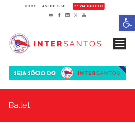
HOME
ASSOCIE-SE
2ª VIA BOLETO
Abrir 
Ballet