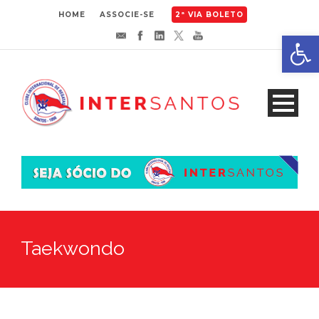
HOME
ASSOCIE-SE
2ª VIA BOLETO
Abrir 
Taekwondo