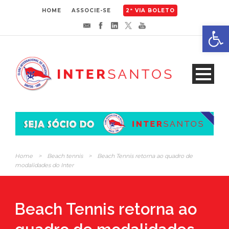
HOME
ASSOCIE-SE
2ª VIA BOLETO
Abrir 
Home
>
Beach tennis
>
Beach Tennis retorna ao quadro de
modalidades do Inter
Beach Tennis retorna ao