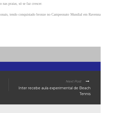
nas praias, só se faz crescer.
nacionais, tendo conquistado bronze no Campeonato Mundial em Ravenna
Next Post
Inter recebe aula experimental de Beach
Tennis