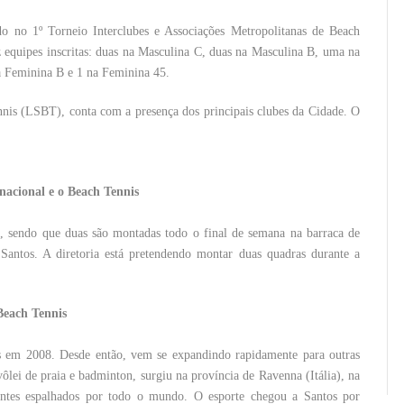
do no 1º Torneio Interclubes e Associações Metropolitanas de Beach
 equipes inscritas: duas na Masculina C, duas na Masculina B, uma na
a Feminina B e 1 na Feminina 45.
nnis (LSBT), conta com a presença dos principais clubes da Cidade. O
nacional e o Beach Tennis
, sendo que duas são montadas todo o final de semana na barraca de
Santos. A diretoria está pretendendo montar duas quadras durante a
Beach Tennis
cas em 2008. Desde então, vem se expandindo rapidamente para outras
vôlei de praia e badminton, surgiu na província de Ravenna (Itália), na
antes espalhados por todo o mundo. O esporte chegou a Santos por