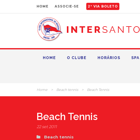
HOME
ASSOCIE-SE
2ª VIA BOLETO
HOME
O CLUBE
HORÁRIOS
SPA
Home
>
Beach tennis
>
Beach Tennis
Beach Tennis
22 set 2011
Beach tennis