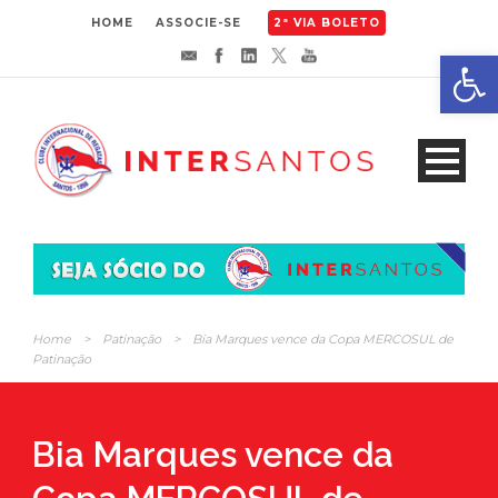
HOME
ASSOCIE-SE
2ª VIA BOLETO
Abrir 
Home
>
Patinação
>
Bia Marques vence da Copa MERCOSUL de
Patinação
Bia Marques vence da