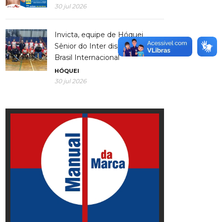
30 jul 2026
Invicta, equipe de Hóquei
Sênior do Inter disputa Copa
Brasil Internacional
HÓQUEI
30 jul 2026