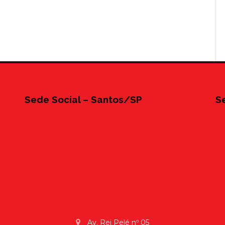
Sede Social – Santos/SP
S
Av. Rei Pelé nº 05