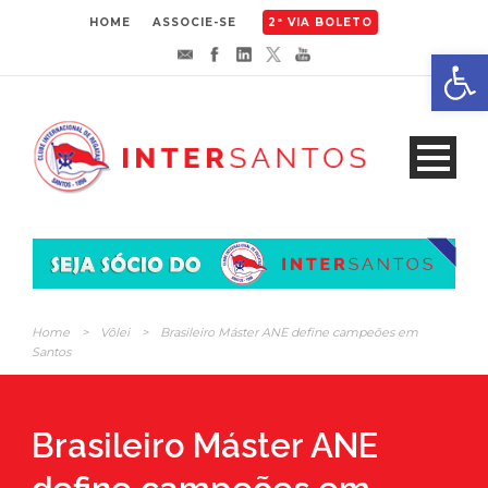
HOME
ASSOCIE-SE
2ª VIA BOLETO
Abrir 
Home
>
Vôlei
>
Brasileiro Máster ANE define campeões em
Santos
Brasileiro Máster ANE