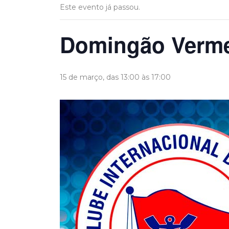
Este evento já passou.
Domingão Verm
15 de março, das 13:00
às
17:00