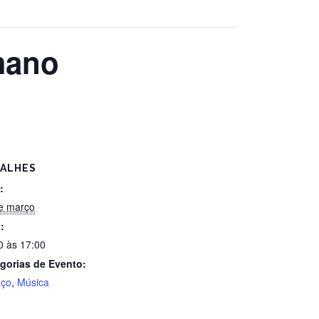
mano
ALHES
:
e março
:
0 às 17:00
gorias de Evento:
oço
,
Música