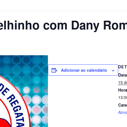
elhinho com Dany Ro
DET
Adicionar ao calendário
Data
15 d
Hora
13:0
Cate
Alm