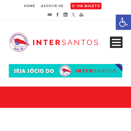
HOME
ASSOCIE-SE
2ª VIA BOLETO
Abrir 