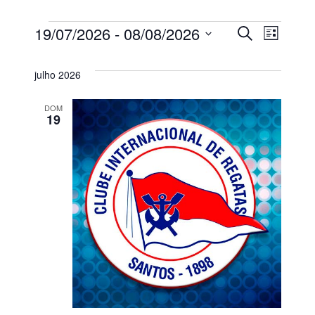
19/07/2026
 - 
08/08/2026
Eventos
Pesqu
Nav
Procurar
Lista
eventos
Selecione
do
e
a
julho 2026
data.
visu
nave
DOM
19
Eve
de
visuai
de
Event