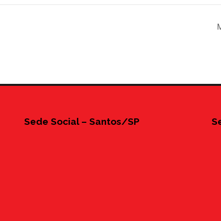
M
Sede Social – Santos/SP
S