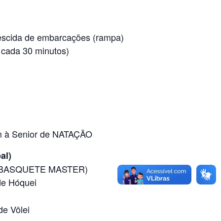
escida de embarcações (rampa)
 cada 30 minutos)
im à Senior de NATAÇÃO
al)
o (BASQUETE MASTER)
de Hóquei
de Vôlei