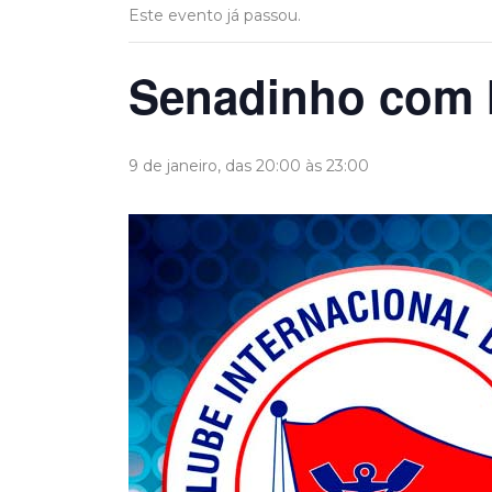
Este evento já passou.
Senadinho com 
9 de janeiro, das 20:00
às
23:00