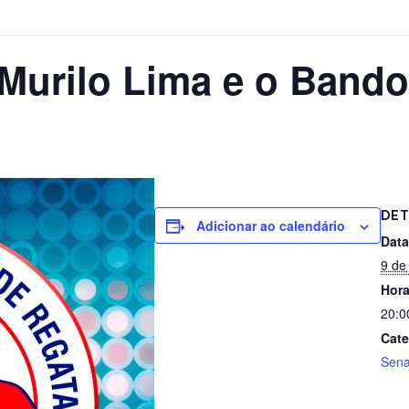
Murilo Lima e o Bando
DET
Adicionar ao calendário
Data
9 de
Hora
20:0
Cate
Sena