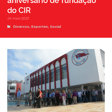
aniversário de fundação
do CIR
24 maio 2023
Diversos
,
Esportes
,
Social