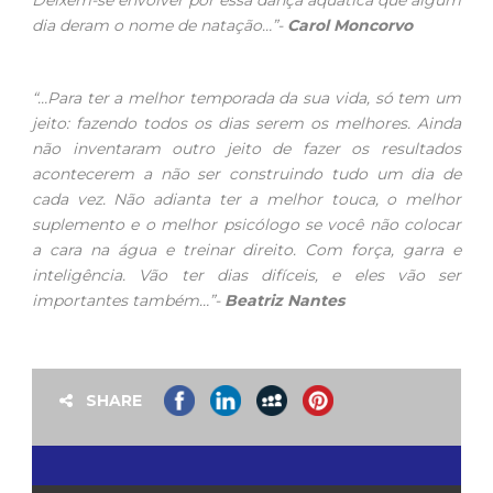
Deixem-se envolver por essa dança aquática que algum
dia deram o nome de natação…”-
Carol Moncorvo
“…Para ter a melhor temporada da sua vida, só tem um
jeito: fazendo todos os dias serem os melhores. Ainda
não inventaram outro jeito de fazer os resultados
acontecerem a não ser construindo tudo um dia de
cada vez. Não adianta ter a melhor touca, o melhor
suplemento e o melhor psicólogo se você não colocar
a cara na água e treinar direito. Com força, garra e
inteligência. Vão ter dias difíceis, e eles vão ser
importantes também…”-
Beatriz Nantes
SHARE