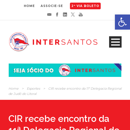
HOME
ASSOCIE-SE
2ª VIA BOLETO
Abrir 
Home
>
Esportes
>
CIR recebe encontro da 11ª Delegacia Regional
de Judô do Litoral
CIR recebe encontro da