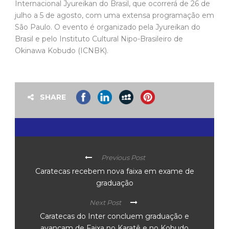
Internacional Jyureikan do Brasil, que ocorrerá de 26 de
julho a 5 de agosto, com uma extensa programação em
São Paulo. O evento é organizado pela Jyureikan do
Brasil e pelo Instituto Cultural Nipo-Brasileiro de
Okinawa Kobudo (ICNBK).
SHARE
Previous Post
Caratecas recebem nova faixa em exame de
graduação
Next Post
Caratecas do Inter concluem graduação e
avançam de Faixa no Karatê e no Kobudo