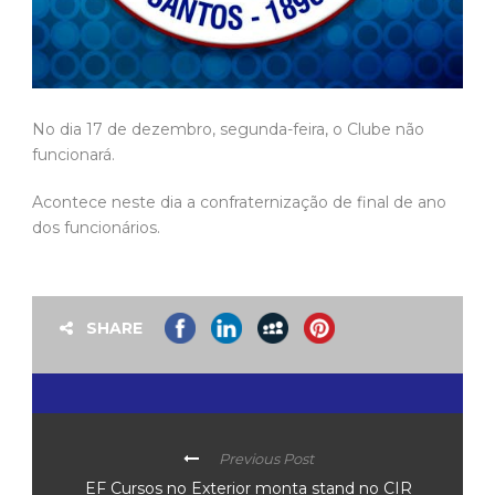
No dia 17 de dezembro, segunda-feira, o Clube não
funcionará.
Acontece neste dia a confraternização de final de ano
dos funcionários.
SHARE
Previous Post
EF Cursos no Exterior monta stand no CIR