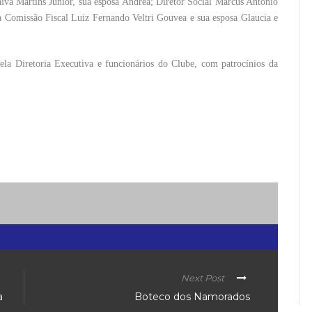
aiva Martins Junior, sua esposa Andréa; Diretor Social Marcus Antonio
a Comissão Fiscal Luiz Fernando Veltri Gouvea e sua esposa Glaucia e
ela Diretoria Executiva e funcionários do Clube, com patrocínios da
Next Post
a
Boteco dos Namorados