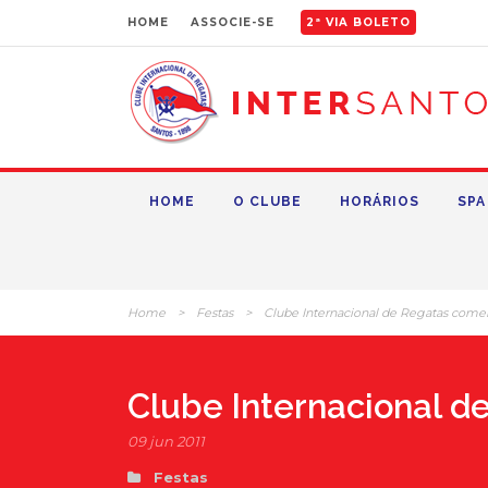
HOME
ASSOCIE-SE
2ª VIA BOLETO
HOME
O CLUBE
HORÁRIOS
SPA
Home
>
Festas
>
Clube Internacional de Regatas comem
Clube Internacional d
09 jun 2011
Festas