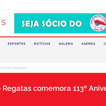
ESPORTES
NOTÍCIAS
GALERIA
AGENDA
C
ora 113º Aniversário
e Regatas comemora 113º Anive