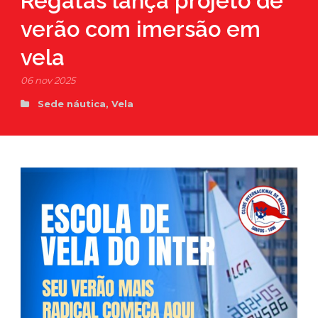
Regatas lança projeto de
verão com imersão em
vela
06 nov 2025
Sede náutica
,
Vela