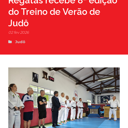
Regatas recebe 8ª edição
do Treino de Verão de
Judô
02 fev 2026
Judô