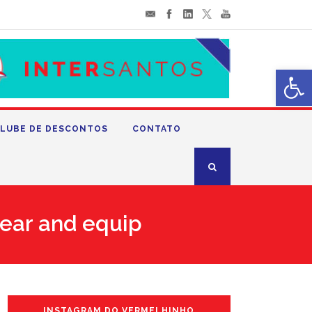
Abrir 
LUBE DE DESCONTOS
CONTATO
wear and equip
INSTAGRAM DO VERMELHINHO