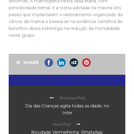
sintomas. A mamografia nesta faixa etária, com
periodicidade bienal, é a rotina adotada na maioria dos
países que implantaram o rastreamento organizado do
câncer de mama e baseia-se na evidência científica do
benefício desta estratégia na redução da mortalidade
neste grupo.
SHARE
Previous Post
Dia das Crianças agita todas as idade, no
Inter
Next Post
Novidade Vermelhinha: WhatsApp