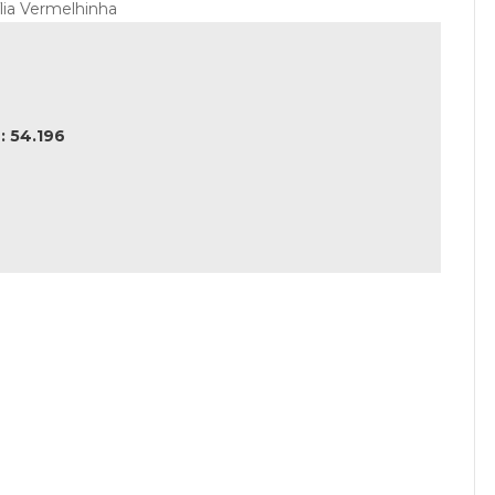
ília Vermelhinha
 54.196