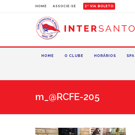
HOME
ASSOCIE-SE
2ª VIA BOLETO
HOME
O CLUBE
HORÁRIOS
SPA
m_@RCFE-205