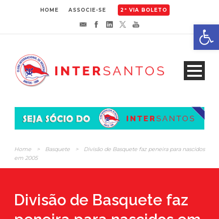
HOME
ASSOCIE-SE
2ª VIA BOLETO
Abrir 
Home
>
Basquete
>
Divisão de Basquete faz peneira para nascidos
em 2005
Divisão de Basquete faz