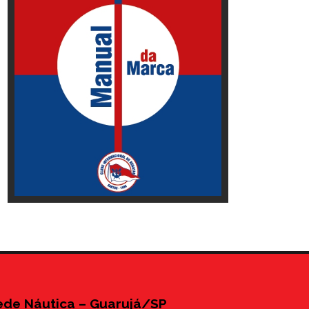
ede Náutica – Guarujá/SP