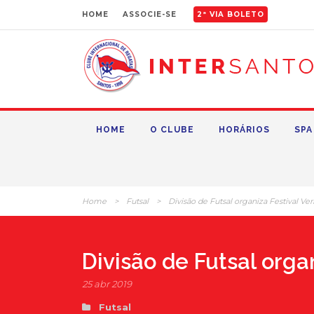
HOME
ASSOCIE-SE
2ª VIA BOLETO
HOME
O CLUBE
HORÁRIOS
SPA
Home
>
Futsal
>
Divisão de Futsal organiza Festival V
Divisão de Futsal orga
25 abr 2019
Futsal