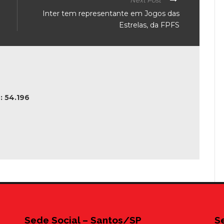
Next Post
Inter tem representante em Jogos das
Estrelas, da FPFS
 54.196
Sede Social – Santos/SP
S