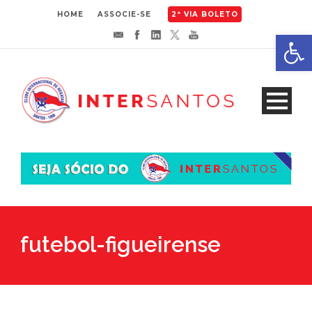
HOME
ASSOCIE-SE
2ª VIA BOLETO
Abrir 
futebol-figueirense