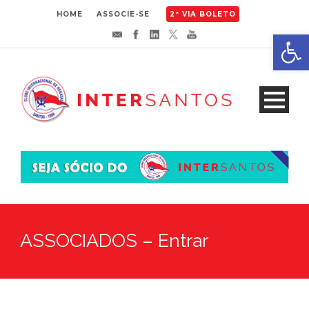
HOME
ASSOCIE-SE
2ª VIA BOLETO
Abrir 
ASSOCIADOS – Entrar