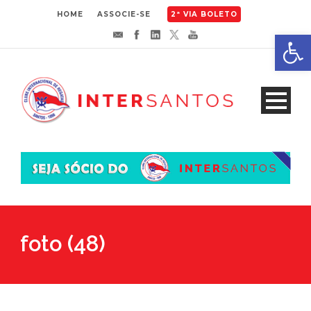
HOME
ASSOCIE-SE
2ª VIA BOLETO
Abrir 
foto (48)