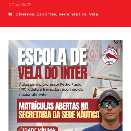
07 out 2025
Diversos
,
Esportes
,
Sede náutica
,
Vela