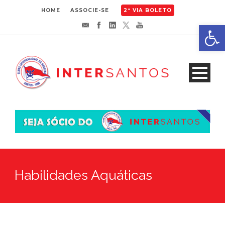
HOME
ASSOCIE-SE
2ª VIA BOLETO
Abrir 
Habilidades Aquáticas