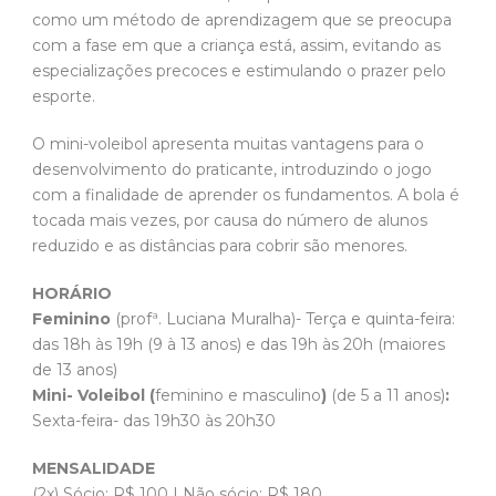
como um método de aprendizagem que se preocupa
com a fase em que a criança está, assim, evitando as
especializações precoces e estimulando o prazer pelo
esporte.
O mini-voleibol apresenta muitas vantagens para o
desenvolvimento do praticante, introduzindo o jogo
com a finalidade de aprender os fundamentos. A bola é
tocada mais vezes, por causa do número de alunos
reduzido e as distâncias para cobrir são menores.
HORÁRIO
Feminino
(profª. Luciana Muralha)- Terça e quinta-feira:
das 18h às 19h (9 à 13 anos) e das 19h às 20h (maiores
de 13 anos)
Mini- Voleibol (
feminino e masculino
)
(de 5 a 11 anos)
:
Sexta-feira- das 19h30 às 20h30
MENSALIDADE
(2x) Sócio: R$ 100 | Não sócio: R$ 180.