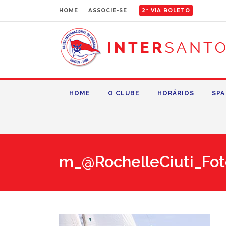
HOME
ASSOCIE-SE
2ª VIA BOLETO
HOME
O CLUBE
HORÁRIOS
SPA
m_@RochelleCiuti_Fot