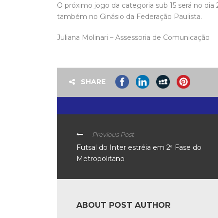
O próximo jogo da categoria sub 15 será no dia 
também no Ginásio da Federação Paulista.
Juliana Molinari – Assessoria de Comunicação
SHARE
Previous Post
Futsal do Inter estréia em 2ª Fase do
Metropolitano
ABOUT POST AUTHOR