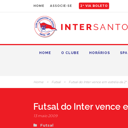
HOME
ASSOCIE-SE
2ª VIA BOLETO
HOME
O CLUBE
HORÁRIOS
SPA
Home
>
Futsal
>
Futsal do Inter vence em estréia da 2ª
Futsal do Inter vence 
13 maio 2009
Futsal