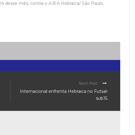
24 desse mês, contra o A.B.A Hebraica/ São Paulo,
Next Post
Internacional enfrenta Hebraica no Futsal-
sub15.