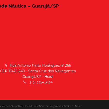
ede Náutica – Guarujá/SP
Rua Antonio Pinto Rodrigues nº 266
CEP 11425-240 - Santa Cruz dos Navegantes
Guarujá/SP - Brasil
(13) 3354.3134
senvolvido pela
BLD DO BRASIL Serviços de Internet Ltda.