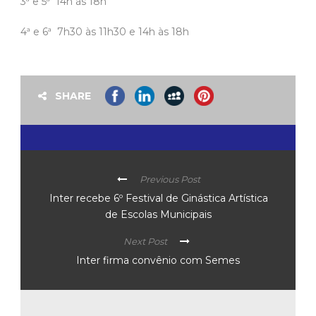
3ª e 5ª  14h às 18h
4ª e 6ª  7h30 às 11h30 e 14h às 18h
SHARE
Previous Post
Inter recebe 6º Festival de Ginástica Artística
de Escolas Municipais
Next Post
Inter firma convênio com Semes