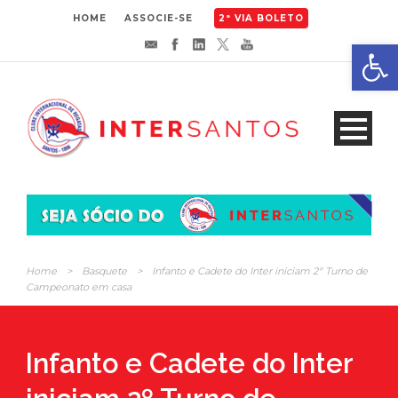
HOME
ASSOCIE-SE
2ª VIA BOLETO
Abrir 
Home
>
Basquete
>
Infanto e Cadete do Inter iniciam 2º Turno de
Campeonato em casa
Infanto e Cadete do Inter