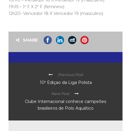
10h10 – Perdedor 18 X Perdedor 19 (masculino)
11h15 – 1º F X 2º F (feminino)
12h20- Vencedor 18 X Vencedor 19 (masculino)
SHARE
Previous Post
10ª Ediçao da Liga Polista
Next Post
Clube Internacional conhece campeões
brasileiros de Polo Aquático