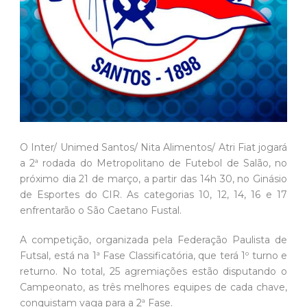
O Inter/ Unimed Santos/ Nita Alimentos/ Atri Fiat jogará
a 2ª rodada do Metropolitano de Futebol de Salão, no
próximo dia 21 de março, a partir das 14h 30, no Ginásio
de Esportes do CIR. As categorias 10, 12, 14, 16 e 17
enfrentarão o São Caetano Fustal.
A competição, organizada pela Federação Paulista de
Futsal, está na 1ª Fase Classificatória, que terá 1º turno e
returno. No total, 25 agremiações estão disputando o
Campeonato, as três melhores equipes de cada chave,
conquistam vaga para a 2ª Fase.